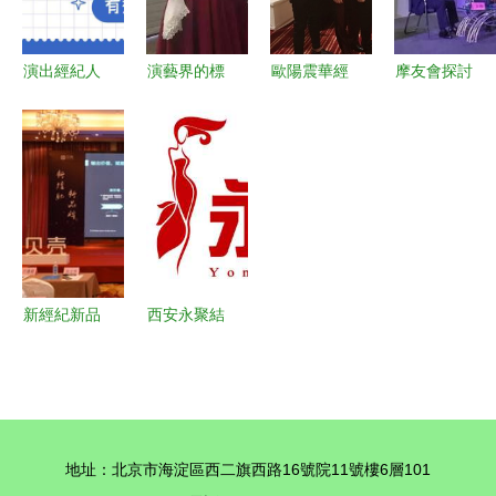
演出經紀人
演藝界的標
歐陽震華經
摩友會探討
資格證有效
桿 資深金
紀人 演出
新趨勢 吳
期全解 別
牌經紀人何
經紀合作與
天賜亮相廣
讓你的“通
歡與演出經
權責詳解
州演藝經紀
行證”過
紀的藝術
年會指引行
期！
業新方向
新經紀新品
西安永聚結
牌，大合作
一站式年會
共成功——
晚會與活動
貝殼嘉興站
策劃服務的
產品說明會
領航者
地址：北京市海淀區西二旗西路16號院11號樓6層101
圓滿舉辦