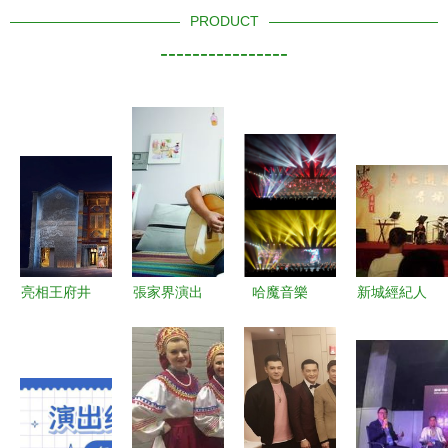
PRODUCT
----------------
亮相王府井
張家界演出
哈魔音樂
新城經紀人
操盤手馬瑛
服務市場透
領航國內音
APP 優酷
瑛 左手國
視 價格、
樂制作與演
3G演出經
粹 右手時
批發與資源
出經紀的先
紀的智能伙
尚 演出經
整合的深度
鋒力量
伴
紀的破局者
解析