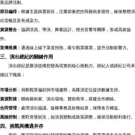
業品牌活動。
節目編排
：根據主題篩選節目，注重節奏把控與藝術多樣性，確保整體演
出流暢且富有感染力。
資源整合
：協調演員、導演、舞臺設計、燈光音響等團隊，形成高效協
作。
宣傳推廣
：通過線上線下渠道預熱，吸引觀眾購票，提升活動影響力。
三、演出經紀的關鍵作用
演出經紀是匯演從構想變為現實的核心推動力。經紀人或經紀公司承
擔以下職責：
市場分析
：洞察觀眾偏好與市場趨勢，為匯演定位提供數據支持。
資源對接
：聯絡藝術家、演出場地、贊助商等，搭建合作網絡。
合同管理
：處理演出協議、版權事務及財務結算，保障各方權益。
風險控制
：應對突發狀況，如演員變動或政策調整，確保活動順利進行。
四、挑戰與機遇并存