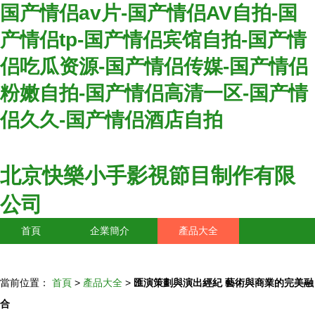
国产情侣av片-国产情侣AV自拍-国
产情侣tp-国产情侣宾馆自拍-国产情
侣吃瓜资源-国产情侣传媒-国产情侣
粉嫩自拍-国产情侣高清一区-国产情
侣久久-国产情侣酒店自拍
北京快樂小手影視節目制作有限
公司
首頁
企業簡介
產品大全
聯系我們
企業信息
訪客留言
當前位置：
首頁
>
產品大全
>
匯演策劃與演出經紀 藝術與商業的完美融
合